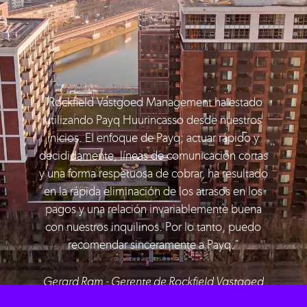
"Rockfield Vastgoed Management ha estado
utilizando Payq Huurincasso desde nuestros
inicios. El enfoque de Payq; actuar rápido y
decididamente, líneas de comunicación cortas
y una forma respetuosa de cobrar, ha resultado
en la rápida eliminación de los atrasos en los
pagos y una relación invariablemente buena
con nuestros inquilinos. Por lo tanto, puedo
recomendar sinceramente a Payq."
Gerard Ram - Gerente de Rockfield Vastgoed
Management