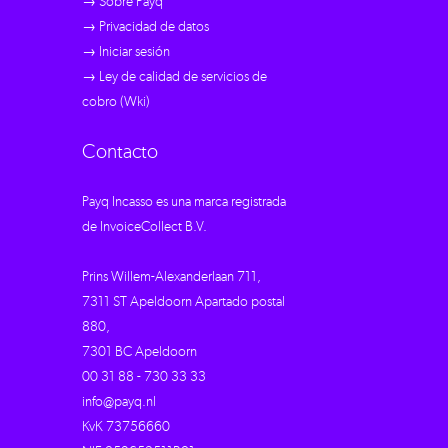
→ Sobre Payq
→ Privacidad de datos
→ Iniciar sesión
→ Ley de calidad de servicios de
cobro (Wki)
Contacto
Payq Incasso es una marca registrada
de InvoiceCollect B.V.
Prins Willem-Alexanderlaan 711,
7311 ST Apeldoorn Apartado postal
880,
7301 BC Apeldoorn
00 31 88 - 730 33 33
info@payq.nl
KvK 73756660