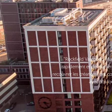
"Rockfield Vastgoed Man
rapidement et de manièr
recouvrer les créances, ont co
avec nos l