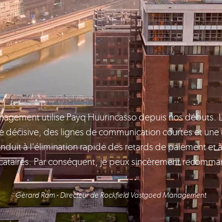
agement utilise Payq Huurincasso depuis nos débuts. 
e décisive, des lignes de communication courtes et une
nduit à l'élimination rapide des retards de paiement et à
ocataires. Par conséquent, je peux sincèrement recomma
Gérard Ram - Directeur de Rockfield Vastgoed Management