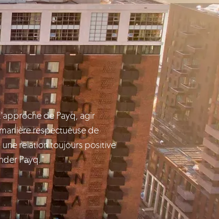
L'approche de Payq, agir
 manière respectueuse de
 une relation toujours positive
nder Payq."