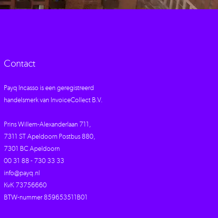
Contact
Payq Incasso is een geregistreerd
handelsmerk van InvoiceCollect B.V.
Prins Willem-Alexanderlaan 711,
7311 ST Apeldoorn Postbus 880,
7301 BC Apeldoorn
00 31 88 - 730 33 33
info@payq.nl
KvK 73756660
BTW-nummer 859653511B01